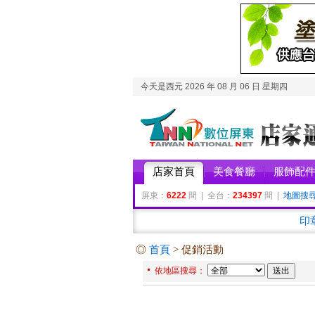
今天是西元 2026 年 08 月 06 日 星期四
店家首頁
美食餐廳
服飾配
屏東：
6222
間 | 全台：
234397
間 |
地圖搜
印
◎
首頁
> 促銷活動
依地區搜尋：