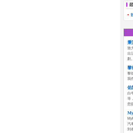
秉
致
出
劃
黎
黎
我們
佑
白
等
您
M
M
汽
到各