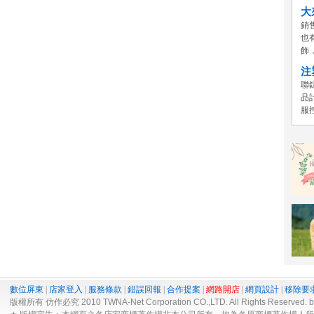
大
銷
也
飾
注
聯
品
服控
數位屏東
|
店家登入
|
服務條款
|
錯誤回報
|
合作提案
|
網路開店
|
網頁設計
|
移除要
版權所有 仿作必究 2010 TWNA-Net Corporation CO.,LTD. All Rights Reserved. 