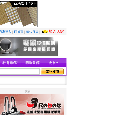
加入店家
店家登入
|
回首頁
|
數位屏東
|
教育學習
運輸倉儲
更多+
廣告