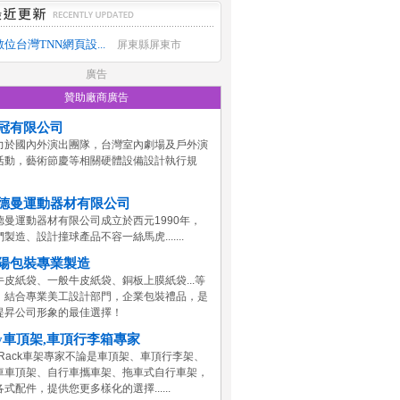
數位台灣TNN網頁設...
屏東縣屏東市
廣告
贊助廠商廣告
冠有限公司
力於國內外演出團隊，台灣室內劇場及戶外演
活動，藝術節慶等相關硬體設備設計執行規
。
德曼運動器材有限公司
德曼運動器材有限公司成立於西元1990年，
製造、設計撞球產品不容一絲馬虎.......
陽包裝專業製造
牛皮紙袋、一般牛皮紙袋、銅板上膜紙袋...等
，結合專業美工設計部門，企業包裝禮品，是
提昇公司形象的最佳選擇！
y車頂架,車頂行李箱專家
yRack車架專家不論是車頂架、車頂行李架、
車車頂架、自行車攜車架、拖車式自行車架，
式配件，提供您更多樣化的選擇......