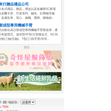
來行贈品禮品公司
售各式禮品，贈品，禮盒以及各廠牌3C家電
有皮爾卡登、竹炭系列、鱷魚、紅螞蟻等服
，及廣告筆、背心、旗幟、獎牌、購物袋...
塑成型專用機械手臂
鋐自動化為注塑成型專用機械手臂製造商，產
計有旋臂式、迷你型/中型/大型橫走式、NC伺
制(三軸/五軸)、T型(三/四手臂)等等...
廣告
求
|
|
地區別：
by
TNN