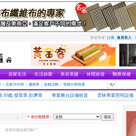
新使用者?
註冊
|
會員登入
|
件
居家生活
生活娛樂
美容美髮
休閒旅遊
醫療保健
尋
|
店家SHOW
|
優惠券
|
促銷活動
|
登錄分類快搜
新進店家
章,印鑑,發票章,肚臍章
專業舞台設備租賃
雲林專業照明設備
依分類搜尋：
｜
目前尚無促銷活動 !!