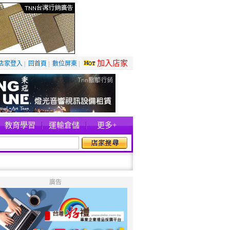
加入店家
店家登入
|
回首頁
|
數位屏東
|
教育學習
運輸倉儲
更多+
廣告