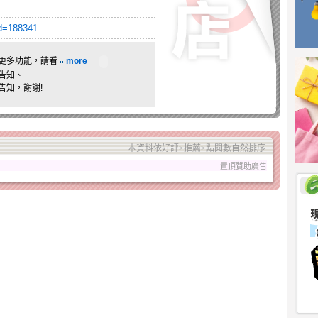
sid=188341
更多功能，請看
more
告知、
告知，謝謝!
本資料依好評>推薦>點閱數自然排序
置頂贊助廣告