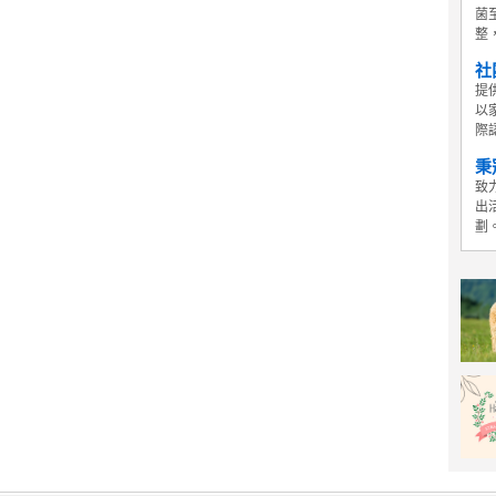
菌
整
社
提
以
際
秉
致
出
劃