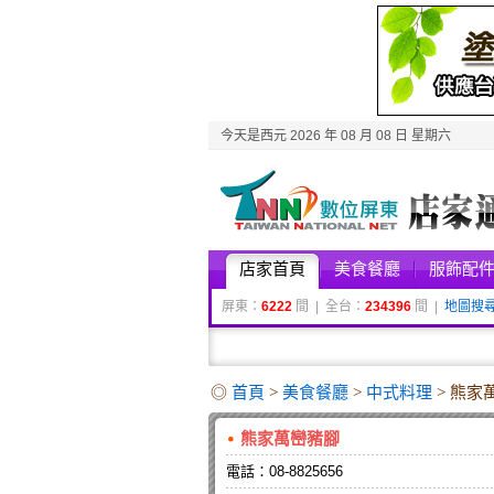
今天是西元 2026 年 08 月 08 日 星期六
店家首頁
美食餐廳
服飾配
屏東：
6222
間 | 全台：
234396
間 |
地圖搜
◎
首頁
>
美食餐廳
>
中式料理
> 熊家
熊家萬巒豬腳
電話：08-8825656