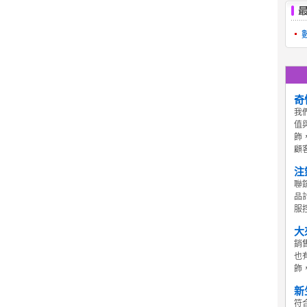
奇
我
值
飾
顧
注
聯
品
服控
大
銷
也
飾
新
符