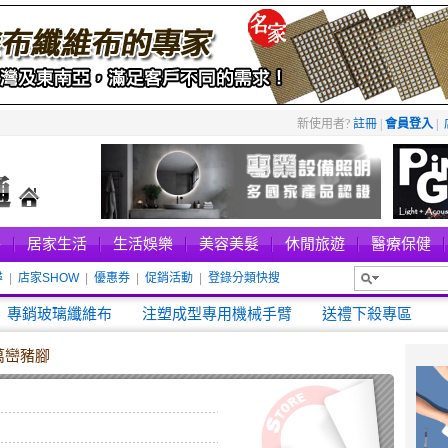
新使用者?
註冊
|
會員登入
|
件
居家生活
生活娛樂
美容美髮
休閒旅遊
醫療保健
尋
|
店家SHOW
|
優惠券
|
促銷活動
|
登錄分類快搜
新進店家
專銷玻璃纖維布
注塑成型專用機械手臂
送禮下殺專區
萬巒豬腳