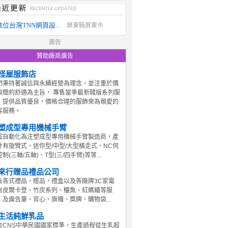
數位台灣TNN網頁設...
屏東縣屏東市
廣告
贊助廠商廣告
怪屋服飾店
們秉持著誠信與永續經營為理念，並注重於價
與簡約舒適為主旨， 專售當季最新韓版系列服
，提供品質優良，價格合理的服飾來為親愛的
客服務。
塑成型專用機械手臂
鋐自動化為注塑成型專用機械手臂製造商，產
計有旋臂式、迷你型/中型/大型橫走式、NC伺
制(三軸/五軸)、T型(三/四手臂)等等...
來行贈品禮品公司
售各式禮品，贈品，禮盒以及各廠牌3C家電
有皮爾卡登、竹炭系列、鱷魚、紅螞蟻等服
，及廣告筆、背心、旗幟、獎牌、購物袋...
生活純鮮乳品
合CNS中華民國國家標準，生產過程從生乳殺