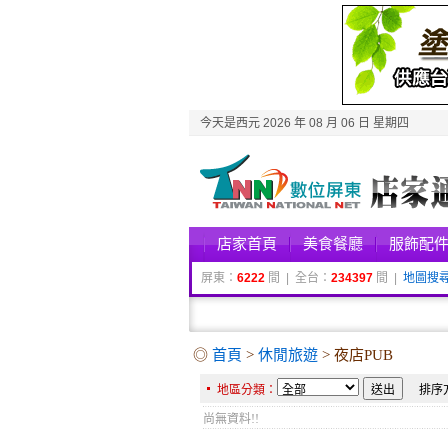
今天是西元 2026 年 08 月 06 日 星期四
店家首頁
美食餐廳
服飾配
屏東：
6222
間 | 全台：
234397
間 |
地圖搜
◎
首頁
>
休閒旅遊
> 夜店PUB
地區分類：
排序
尚無資料!!