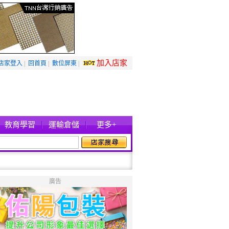
加入店家
店家登入
|
回首頁
|
數位屏東
|
教育學習
運輸倉儲
更多+
廣告