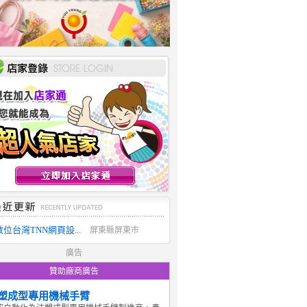
數位台灣TNN網頁設...
屏東縣屏東市
廣告
贊助廠商廣告
塑成型專用機械手臂