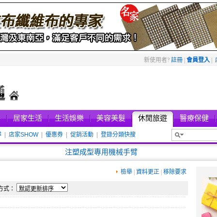
新使用者?
註冊
|
會員登入
|
件
居家生活
生活娛樂
美容美髮
休閒旅遊
醫療保健
尋
|
店家SHOW
|
優惠券
|
促銷活動
|
登錄分類快搜
新進店家
注塑成型專用機械手臂
檢舉
|
資料更正
|
移除要求
方式：